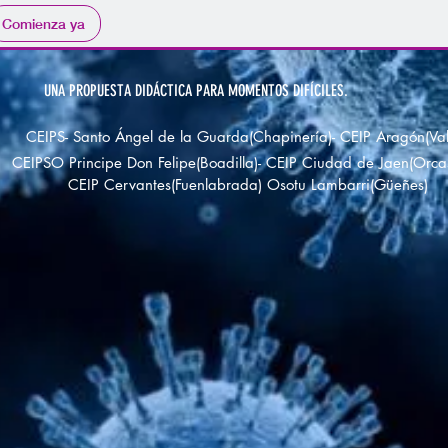
Comienza ya
UNA PROPUESTA DIDÁCTICA PARA MOMENTOS DIFÍCILES.
CEIPS- Santo Ángel de la Guarda(Chapinería)- CEIP Aragón(Val
CEIPSO Principe Don Felipe(Boadilla)- CEIP Ciudad de Jaen(Orca
CEIP Cervantes(Fuenlabrada) Osotu Lambarri(Güeñes)