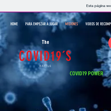
Esta página we
HOME
PARA EMPEZAR A JUGAR
MISIONES
VIDEOS DE RECOMP
The
COVID19´S
COVID19´S
BATTLE
COVID19 POWER