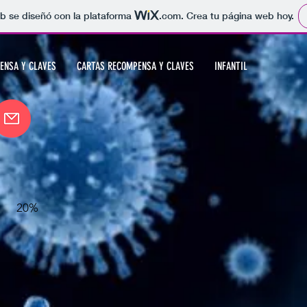
b se diseñó con la plataforma
.com
. Crea tu página web hoy.
ENSA Y CLAVES
CARTAS RECOMPENSA Y CLAVES
INFANTIL
20%